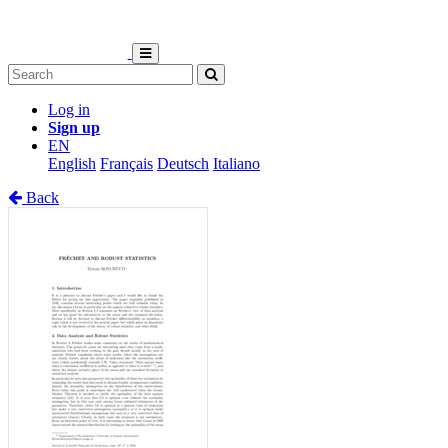
Log in
Sign up
EN
English
Français
Deutsch
Italiano
Back