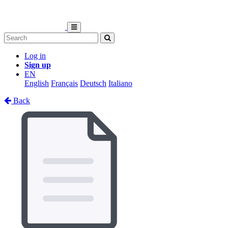
Log in
Sign up
EN
English
Français
Deutsch
Italiano
Back