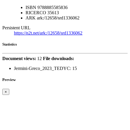
ISBN
9788885585836
RICERCO
35613
ARK
ark:/12658/srd1336062
Persistent URL
https://n2t.net/ark:/12658/srd1336062
Statistics
Document views:
12
File downloads:
Jermini-Greco_2023_TEDYC:
15
Preview
×