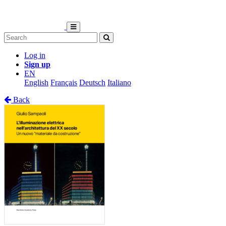
Log in
Sign up
EN
English
Français
Deutsch
Italiano
Back