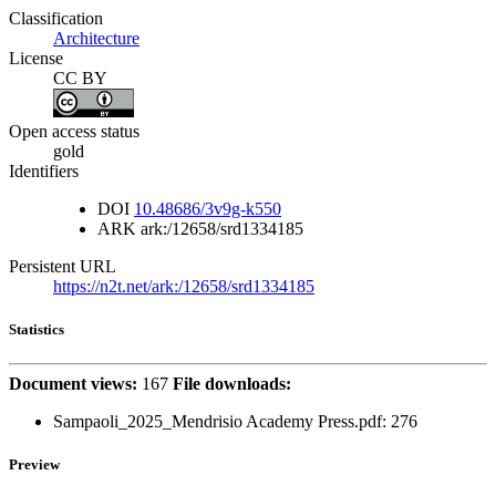
Classification
Architecture
License
CC BY
Open access status
gold
Identifiers
DOI
10.48686/3v9g-k550
ARK
ark:/12658/srd1334185
Persistent URL
https://n2t.net/ark:/12658/srd1334185
Statistics
Document views:
167
File downloads:
Sampaoli_2025_Mendrisio Academy Press.pdf: 276
Preview