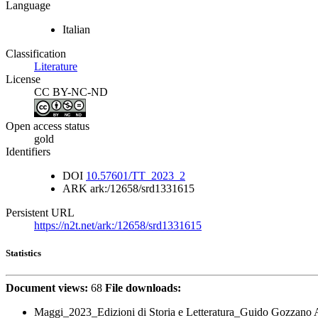
Language
Italian
Classification
Literature
License
CC BY-NC-ND
Open access status
gold
Identifiers
DOI
10.57601/TT_2023_2
ARK
ark:/12658/srd1331615
Persistent URL
https://n2t.net/ark:/12658/srd1331615
Statistics
Document views:
68
File downloads:
Maggi_2023_Edizioni di Storia e Letteratura_Guido Gozzano A