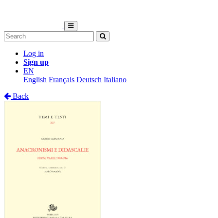
Log in
Sign up
EN
English
Français
Deutsch
Italiano
Back