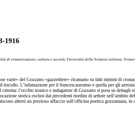
03-1916
acoltà di comunicazione, cultura e società, Università della Svizzera italiana, Svizze
rose varie» del Gozzano «gazzettiere» ricamano su fatti minimi di cronac
tracollo. L’infatuazione per il francescanesimo e quella per gli aerostati
il cinema: l’occhio ironico e indagatore di Gozzano si posa su dettagli si
ocazione storica esclusi dai precedenti riordini di settore nell’ambito del
niscono altresì un prezioso affaccio sull’officina poetica gozzaniana, in