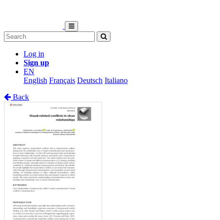
Log in
Sign up
EN
English
Français
Deutsch
Italiano
Back