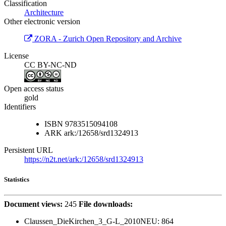
Classification
Architecture
Other electronic version
ZORA - Zurich Open Repository and Archive
License
CC BY-NC-ND
Open access status
gold
Identifiers
ISBN
9783515094108
ARK
ark:/12658/srd1324913
Persistent URL
https://n2t.net/ark:/12658/srd1324913
Statistics
Document views:
245
File downloads:
Claussen_DieKirchen_3_G-L_2010NEU:
864