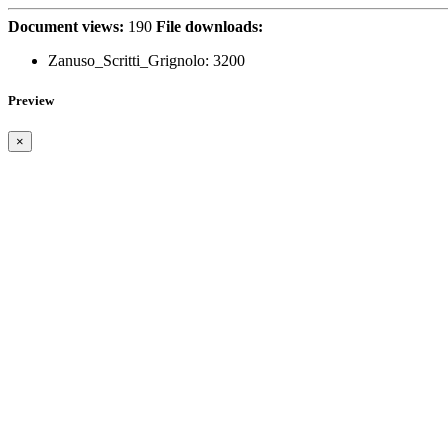
Document views:
190
File downloads:
Zanuso_Scritti_Grignolo:
3200
Preview
×