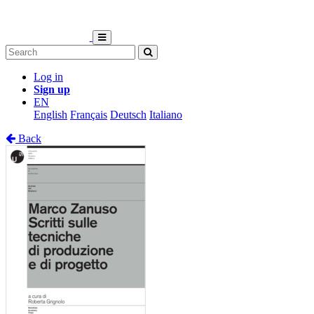
Log in
Sign up
EN
English
Français
Deutsch
Italiano
Back