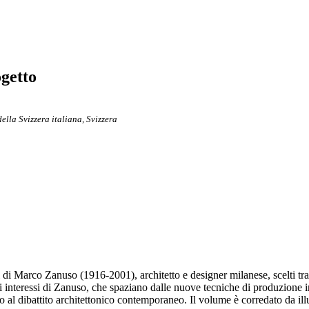
ogetto
ella Svizzera italiana, Svizzera
i di Marco Zanuso (1916-2001), architetto e designer milanese, scelti tra 
li interessi di Zanuso, che spaziano dalle nuove tecniche di produzione in 
to al dibattito architettonico contemporaneo. Il volume è corredato da ill