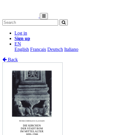
Log in
Sign up
EN
English
Français
Deutsch
Italiano
Back