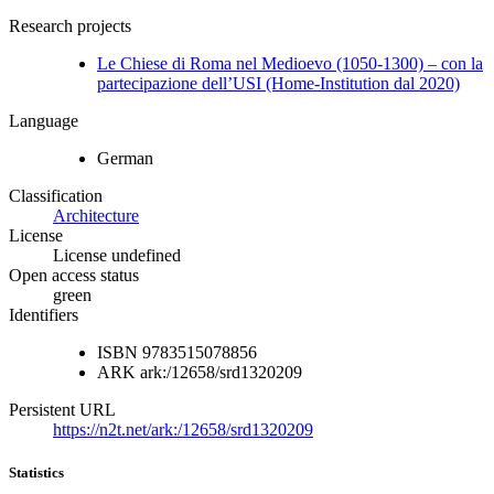
Research projects
Le Chiese di Roma nel Medioevo (1050-1300) – con la
partecipazione dell’USI (Home-Institution dal 2020)
Language
German
Classification
Architecture
License
License undefined
Open access status
green
Identifiers
ISBN
9783515078856
ARK
ark:/12658/srd1320209
Persistent URL
https://n2t.net/ark:/12658/srd1320209
Statistics