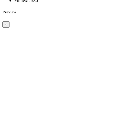
Fulltext:
380
Preview
×