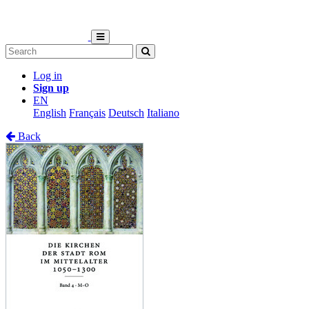
Log in
Sign up
EN
English
Français
Deutsch
Italiano
Back