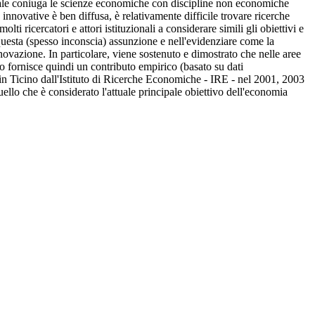
quale coniuga le scienze economiche con discipline non economiche
tà innovative è ben diffusa, è relativamente difficile trovare ricerche
ti ricercatori e attori istituzionali a considerare simili gli obiettivi e
e questa (spesso inconscia) assunzione e nell'evidenziare come la
novazione. In particolare, viene sostenuto e dimostrato che nelle aree
oro fornisce quindi un contributo empirico (basato su dati
n Ticino dall'Istituto di Ricerche Economiche - IRE - nel 2001, 2003
uello che è considerato l'attuale principale obiettivo dell'economia