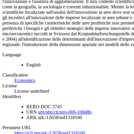
l'innovazione e l'assenza di agglomerazioni. Il loro contesto scienti
come la geografia, la sociologia e correnti istituzionaliste. Mentre la le
scientifiche focalizzate sull'analisi dell'innovazione in aree dove non so
gli incentivi all'innovazione delle imprese localizzate in aree urbane e
presenza di specifiche caratteristiche delle aree periferiche non perme
periferiche i bisogni e gli obiettivi strategici delle imprese innovativ
microeconomici raccolti in Svizzera dal Konjunkturforschungsstelle d
e 2004) all'identificazione delle determinanti dell'innovazione d'impres
regionale: l'introduzione della dimensione spaziale nei modelli dello 
Language
English
Classification
Economics
License
License undefined
Identifiers
RERO DOC
5745
URN
urn:nbn:ch:rero-006-108486
ARK
ark:/12658/srd1318160
Persistent URL
https://n2t.net/ark:/12658/srd1318160