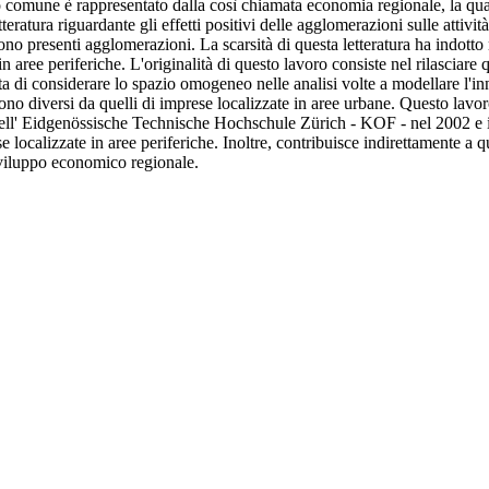
fico comune è rappresentato dalla così chiamata economia regionale, la 
tteratura riguardante gli effetti positivi delle agglomerazioni sulle attivi
no presenti agglomerazioni. La scarsità di questa letteratura ha indotto mol
 in aree periferiche. L'originalità di questo lavoro consiste nel rilasciar
tta di considerare lo spazio omogeneo nelle analisi volte a modellare l'in
e sono diversi da quelli di imprese localizzate in aree urbane. Questo lav
ell' Eidgenössische Technische Hochschule Zürich - KOF - nel 2002 e i
e localizzate in aree periferiche. Inoltre, contribuisce indirettamente a q
sviluppo economico regionale.