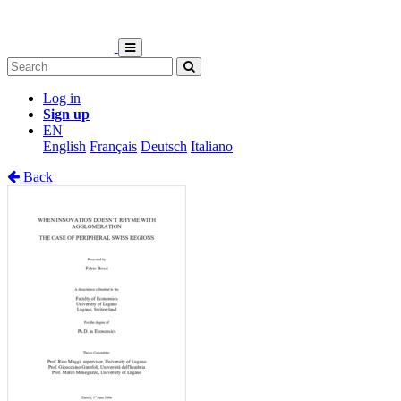
Log in
Sign up
EN
English
Français
Deutsch
Italiano
Back