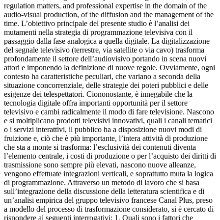
regulation matters, and professional expertise in the domain of the
audio-visual production, of the diffusion and the management of the
time.
L’obiettivo principale del presente studio è l’analisi dei
mutamenti nella strategia di programmazione televisiva con il
passaggio dalla fase analogica a quella digitale. La digitalizzazione
del segnale televisivo (terrestre, via satellite o via cavo) trasforma
profondamente il settore dell’audiovisivo portando in scena nuovi
attori e imponendo la definizione di nuove regole. Ovviamente, ogni
contesto ha caratteristiche peculiari, che variano a seconda della
situazione concorrenziale, delle strategie dei poteri pubblici e delle
esigenze dei telespettatori. Ciononostante, è innegabile che la
tecnologia digitale offra importanti opportunità per il settore
televisivo e cambi radicalmente il modo di fare televisione. Nascono
e si moltiplicano prodotti televisivi innovativi, quali i canali tematici
o i servizi interattivi, il pubblico ha a disposizione nuovi modi di
fruizione e, ciò che è più importante, l’intera attività di produzione
che sta a monte si trasforma: l’esclusività dei contenuti diventa
l’elemento centrale, i costi di produzione o per l’acquisto dei diritti di
trasmissione sono sempre più elevati, nascono nuove alleanze,
vengono effettuate integrazioni verticali, e soprattutto muta la logica
di programmazione. Attraverso un metodo di lavoro che si basa
sull’integrazione della discussione della letteratura scientifica e di
un’analisi empirica del gruppo televisivo francese Canal Plus, preso
a modello del processo di trasformazione considerato, si è cercato di
rispondere ai seguenti interrogativi: 1. Quali sono i fattori che