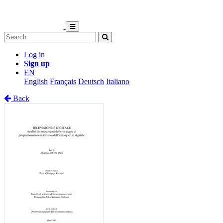
Log in
Sign up
EN
English
Français
Deutsch
Italiano
Back