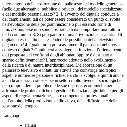
intervengono nella costruzione del palinsesto del modello generalista
(nelle due alternative, pubblico e privato), del modello specializzato
e del modello personalizzato? 2. L’avvento del digitale conduce a
dei cambiamenti tali da poter essere considerato un punto di svolta
nell’evoluzione della programmazione o pur essendo fonte di
innovazioni, esse non sono così radicali da comportare una rottura
della continuità? 3. Si può parlare di una “rivoluzione” scaturita dal
digitale o esso si limita a estendere le possibilità della televisione a
pagamento? 4. Quale ruolo potrà assumere il palinsesto nel nuovo
contesto digitale? Continuerà a svolgere la funzione d’orientamento
e di proposta nei confronti degli abbonati oppure è destinato a
sparire definitivamente? L’approccio adottato nello svolgimento
della ricerca è di natura interdisciplinare. L’elaborazione di un
palinsesto televisivo è infatti un’attività che coinvolge molteplici
aspetti e numerose persone e richiede a chi la svolge, e quindi anche
a chi la analizza, conoscenze in settori molto diversi – sociologiche
per comprendere il pubblico e le sue risposte, economiche per
affrontare le problematiche di gestione finanziaria, giuridiche per gli
aspetti di regolamentazione,… - e competenze professionali
nell’ambito della produzione audiovisiva, della diffusione e della
gestione del tempo.
Language
Italian