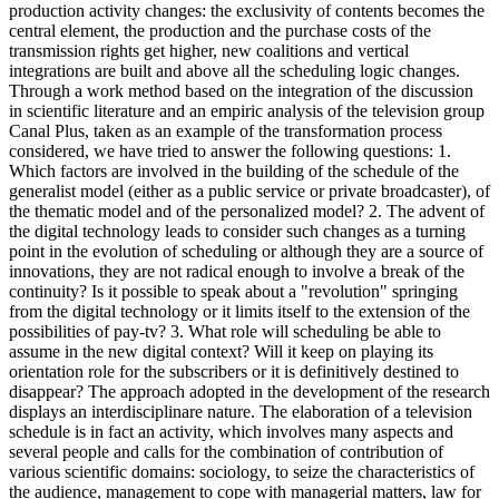
production activity changes: the exclusivity of contents becomes the
central element, the production and the purchase costs of the
transmission rights get higher, new coalitions and vertical
integrations are built and above all the scheduling logic changes.
Through a work method based on the integration of the discussion
in scientific literature and an empiric analysis of the television group
Canal Plus, taken as an example of the transformation process
considered, we have tried to answer the following questions: 1.
Which factors are involved in the building of the schedule of the
generalist model (either as a public service or private broadcaster), of
the thematic model and of the personalized model? 2. The advent of
the digital technology leads to consider such changes as a turning
point in the evolution of scheduling or although they are a source of
innovations, they are not radical enough to involve a break of the
continuity? Is it possible to speak about a "revolution" springing
from the digital technology or it limits itself to the extension of the
possibilities of pay-tv? 3. What role will scheduling be able to
assume in the new digital context? Will it keep on playing its
orientation role for the subscribers or it is definitively destined to
disappear? The approach adopted in the development of the research
displays an interdisciplinare nature. The elaboration of a television
schedule is in fact an activity, which involves many aspects and
several people and calls for the combination of contribution of
various scientific domains: sociology, to seize the characteristics of
the audience, management to cope with managerial matters, law for