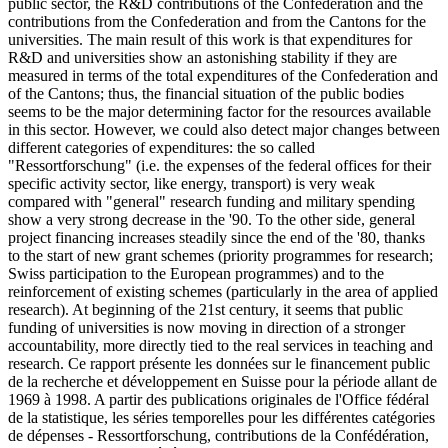
public sector, the R&D contributions of the Confederation and the
contributions from the Confederation and from the Cantons for the
universities. The main result of this work is that expenditures for
R&D and universities show an astonishing stability if they are
measured in terms of the total expenditures of the Confederation and
of the Cantons; thus, the financial situation of the public bodies
seems to be the major determining factor for the resources available
in this sector. However, we could also detect major changes between
different categories of expenditures: the so called
"Ressortforschung" (i.e. the expenses of the federal offices for their
specific activity sector, like energy, transport) is very weak
compared with "general" research funding and military spending
show a very strong decrease in the '90. To the other side, general
project financing increases steadily since the end of the '80, thanks
to the start of new grant schemes (priority programmes for research;
Swiss participation to the European programmes) and to the
reinforcement of existing schemes (particularly in the area of applied
research). At beginning of the 21st century, it seems that public
funding of universities is now moving in direction of a stronger
accountability, more directly tied to the real services in teaching and
research.
Ce rapport présente les données sur le financement public
de la recherche et développement en Suisse pour la période allant de
1969 à 1998. A partir des publications originales de l'Office fédéral
de la statistique, les séries temporelles pour les différentes catégories
de dépenses - Ressortforschung, contributions de la Confédération,