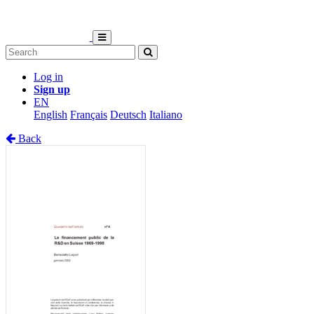
Log in
Sign up
EN
English
Français
Deutsch
Italiano
Back