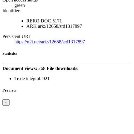
green
Identifiers
RERO DOC
5171
ARK
ark:/12658/srd1317897
Persistent URL
https://n2t.net/ark:/12658/srd1317897
Statistics
Document views:
268
File downloads:
Texte intégral:
921
Preview
×