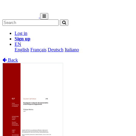
Log in
Sign up
EN
English
Français
Deutsch
Italiano
Back