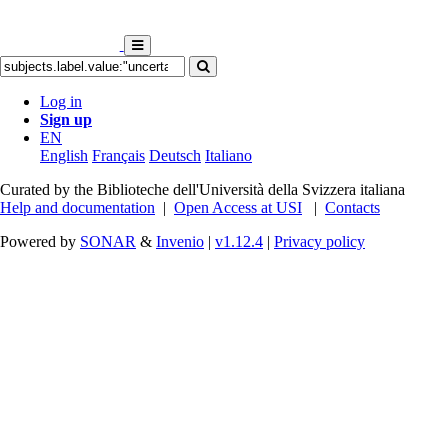
Log in
Sign up
EN
English
Français
Deutsch
Italiano
Curated by the Biblioteche dell'Università della Svizzera italiana
Help and documentation
|
Open Access at USI
|
Contacts
Powered by
SONAR
&
Invenio
|
v1.12.4
|
Privacy policy