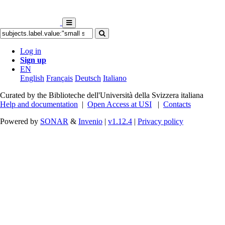
Log in
Sign up
EN
English
Français
Deutsch
Italiano
Curated by the Biblioteche dell'Università della Svizzera italiana
Help and documentation
|
Open Access at USI
|
Contacts
Powered by
SONAR
&
Invenio
|
v1.12.4
|
Privacy policy