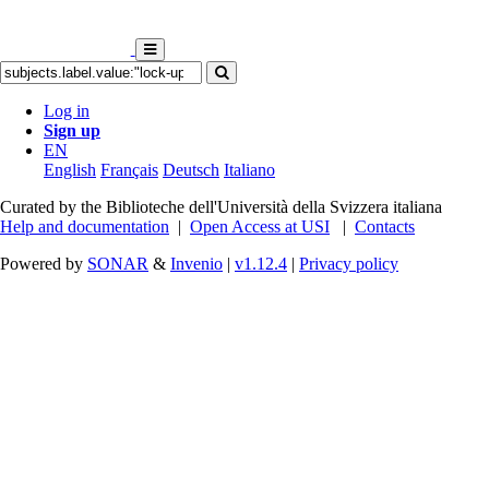
Log in
Sign up
EN
English
Français
Deutsch
Italiano
Curated by the Biblioteche dell'Università della Svizzera italiana
Help and documentation
|
Open Access at USI
|
Contacts
Powered by
SONAR
&
Invenio
|
v1.12.4
|
Privacy policy