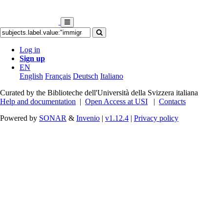
Log in
Sign up
EN
English
Français
Deutsch
Italiano
Curated by the Biblioteche dell'Università della Svizzera italiana
Help and documentation
|
Open Access at USI
|
Contacts
Powered by
SONAR
&
Invenio
|
v1.12.4
|
Privacy policy