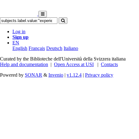
Log in
Sign up
EN
English
Français
Deutsch
Italiano
Curated by the Biblioteche dell'Università della Svizzera italiana
Help and documentation
|
Open Access at USI
|
Contacts
Powered by
SONAR
&
Invenio
|
v1.12.4
|
Privacy policy