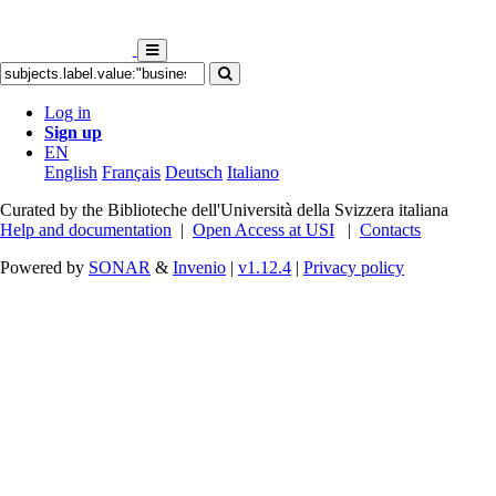
Log in
Sign up
EN
English
Français
Deutsch
Italiano
Curated by the Biblioteche dell'Università della Svizzera italiana
Help and documentation
|
Open Access at USI
|
Contacts
Powered by
SONAR
&
Invenio
|
v1.12.4
|
Privacy policy