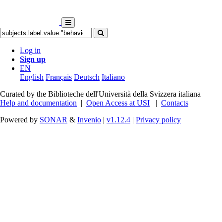
Log in
Sign up
EN
English
Français
Deutsch
Italiano
Curated by the Biblioteche dell'Università della Svizzera italiana
Help and documentation
|
Open Access at USI
|
Contacts
Powered by
SONAR
&
Invenio
|
v1.12.4
|
Privacy policy