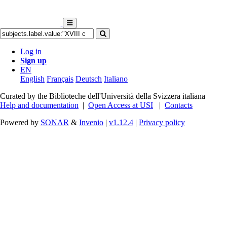
Log in
Sign up
EN
English
Français
Deutsch
Italiano
Curated by the Biblioteche dell'Università della Svizzera italiana
Help and documentation
|
Open Access at USI
|
Contacts
Powered by
SONAR
&
Invenio
|
v1.12.4
|
Privacy policy