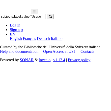
Log in
Sign up
EN
English
Français
Deutsch
Italiano
Curated by the Biblioteche dell'Università della Svizzera italiana
Help and documentation
|
Open Access at USI
|
Contacts
Powered by
SONAR
&
Invenio
|
v1.12.4
|
Privacy policy