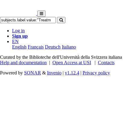
Log in
Sign up
EN
English
Français
Deutsch
Italiano
Curated by the Biblioteche dell'Università della Svizzera italiana
Help and documentation
|
Open Access at USI
|
Contacts
Powered by
SONAR
&
Invenio
|
v1.12.4
|
Privacy policy