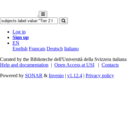
Log in
Sign up
EN
English
Français
Deutsch
Italiano
Curated by the Biblioteche dell'Università della Svizzera italiana
Help and documentation
|
Open Access at USI
|
Contacts
Powered by
SONAR
&
Invenio
|
v1.12.4
|
Privacy policy