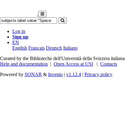
Log in
Sign up
EN
English
Français
Deutsch
Italiano
Curated by the Biblioteche dell'Università della Svizzera italiana
Help and documentation
|
Open Access at USI
|
Contacts
Powered by
SONAR
&
Invenio
|
v1.12.4
|
Privacy policy