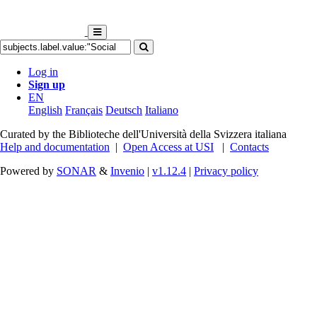
Log in
Sign up
EN
English
Français
Deutsch
Italiano
Curated by the Biblioteche dell'Università della Svizzera italiana
Help and documentation
|
Open Access at USI
|
Contacts
Powered by
SONAR
&
Invenio
|
v1.12.4
|
Privacy policy