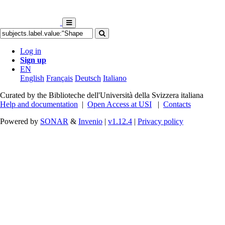
Log in
Sign up
EN
English
Français
Deutsch
Italiano
Curated by the Biblioteche dell'Università della Svizzera italiana
Help and documentation
|
Open Access at USI
|
Contacts
Powered by
SONAR
&
Invenio
|
v1.12.4
|
Privacy policy