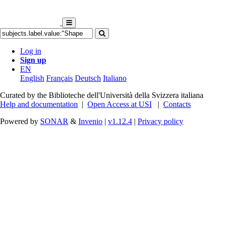
Log in
Sign up
EN
English
Français
Deutsch
Italiano
Curated by the Biblioteche dell'Università della Svizzera italiana
Help and documentation
|
Open Access at USI
|
Contacts
Powered by
SONAR
&
Invenio
|
v1.12.4
|
Privacy policy