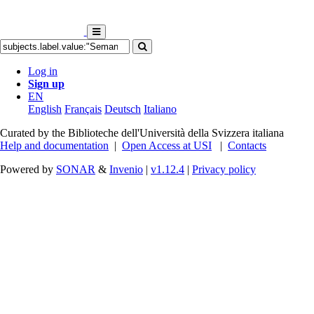
Log in
Sign up
EN
English
Français
Deutsch
Italiano
Curated by the Biblioteche dell'Università della Svizzera italiana
Help and documentation
|
Open Access at USI
|
Contacts
Powered by
SONAR
&
Invenio
|
v1.12.4
|
Privacy policy