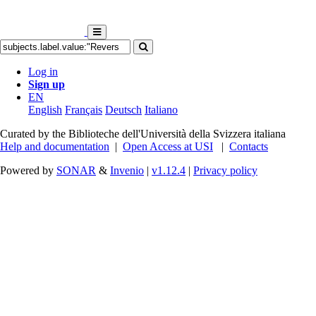
Log in
Sign up
EN
English
Français
Deutsch
Italiano
Curated by the Biblioteche dell'Università della Svizzera italiana
Help and documentation
|
Open Access at USI
|
Contacts
Powered by
SONAR
&
Invenio
|
v1.12.4
|
Privacy policy