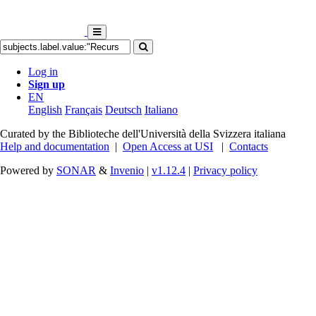
Log in
Sign up
EN
English
Français
Deutsch
Italiano
Curated by the Biblioteche dell'Università della Svizzera italiana
Help and documentation
|
Open Access at USI
|
Contacts
Powered by
SONAR
&
Invenio
|
v1.12.4
|
Privacy policy