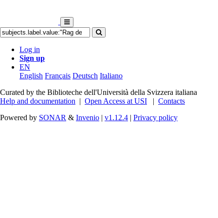
Log in
Sign up
EN
English
Français
Deutsch
Italiano
Curated by the Biblioteche dell'Università della Svizzera italiana
Help and documentation
|
Open Access at USI
|
Contacts
Powered by
SONAR
&
Invenio
|
v1.12.4
|
Privacy policy