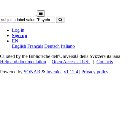
Log in
Sign up
EN
English
Français
Deutsch
Italiano
Curated by the Biblioteche dell'Università della Svizzera italiana
Help and documentation
|
Open Access at USI
|
Contacts
Powered by
SONAR
&
Invenio
|
v1.12.4
|
Privacy policy