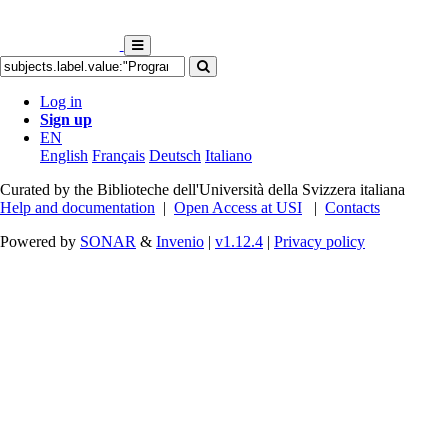
Log in
Sign up
EN
English
Français
Deutsch
Italiano
Curated by the Biblioteche dell'Università della Svizzera italiana
Help and documentation
|
Open Access at USI
|
Contacts
Powered by
SONAR
&
Invenio
|
v1.12.4
|
Privacy policy