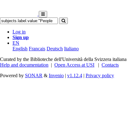
Log in
Sign up
EN
English
Français
Deutsch
Italiano
Curated by the Biblioteche dell'Università della Svizzera italiana
Help and documentation
|
Open Access at USI
|
Contacts
Powered by
SONAR
&
Invenio
|
v1.12.4
|
Privacy policy