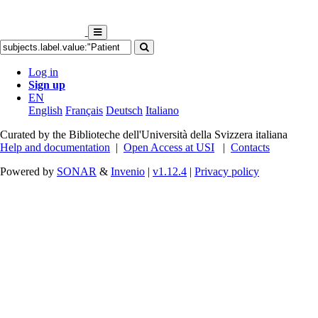
Log in
Sign up
EN
English
Français
Deutsch
Italiano
Curated by the Biblioteche dell'Università della Svizzera italiana
Help and documentation
|
Open Access at USI
|
Contacts
Powered by
SONAR
&
Invenio
|
v1.12.4
|
Privacy policy