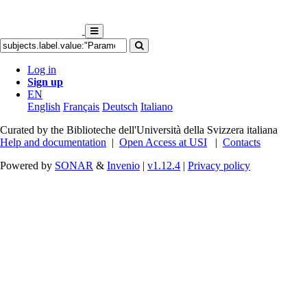
Log in
Sign up
EN
English
Français
Deutsch
Italiano
Curated by the Biblioteche dell'Università della Svizzera italiana
Help and documentation
|
Open Access at USI
|
Contacts
Powered by
SONAR
&
Invenio
|
v1.12.4
|
Privacy policy