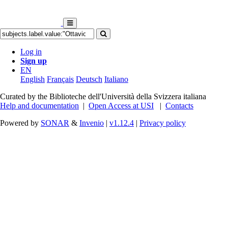
Log in
Sign up
EN
English
Français
Deutsch
Italiano
Curated by the Biblioteche dell'Università della Svizzera italiana
Help and documentation
|
Open Access at USI
|
Contacts
Powered by
SONAR
&
Invenio
|
v1.12.4
|
Privacy policy