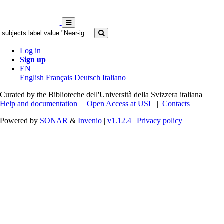
Log in
Sign up
EN
English
Français
Deutsch
Italiano
Curated by the Biblioteche dell'Università della Svizzera italiana
Help and documentation
|
Open Access at USI
|
Contacts
Powered by
SONAR
&
Invenio
|
v1.12.4
|
Privacy policy