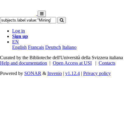
Log in
Sign up
EN
English
Français
Deutsch
Italiano
Curated by the Biblioteche dell'Università della Svizzera italiana
Help and documentation
|
Open Access at USI
|
Contacts
Powered by
SONAR
&
Invenio
|
v1.12.4
|
Privacy policy