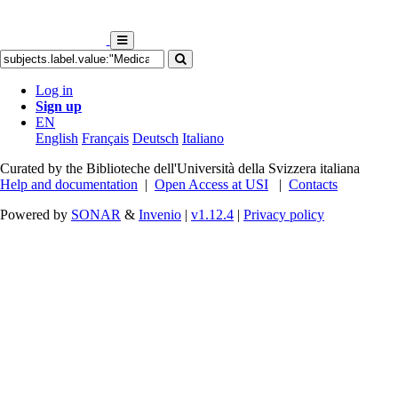
Log in
Sign up
EN
English
Français
Deutsch
Italiano
Curated by the Biblioteche dell'Università della Svizzera italiana
Help and documentation
|
Open Access at USI
|
Contacts
Powered by
SONAR
&
Invenio
|
v1.12.4
|
Privacy policy