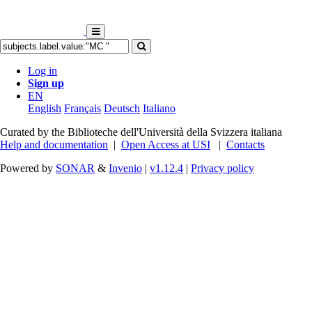
Log in
Sign up
EN
English
Français
Deutsch
Italiano
Curated by the Biblioteche dell'Università della Svizzera italiana
Help and documentation
|
Open Access at USI
|
Contacts
Powered by
SONAR
&
Invenio
|
v1.12.4
|
Privacy policy