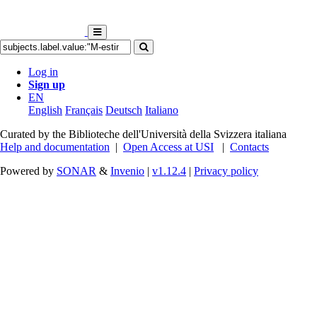
Log in
Sign up
EN
English
Français
Deutsch
Italiano
Curated by the Biblioteche dell'Università della Svizzera italiana
Help and documentation
|
Open Access at USI
|
Contacts
Powered by
SONAR
&
Invenio
|
v1.12.4
|
Privacy policy