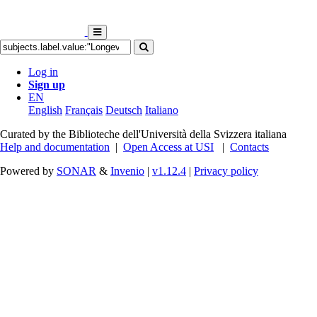
Log in
Sign up
EN
English
Français
Deutsch
Italiano
Curated by the Biblioteche dell'Università della Svizzera italiana
Help and documentation
|
Open Access at USI
|
Contacts
Powered by
SONAR
&
Invenio
|
v1.12.4
|
Privacy policy