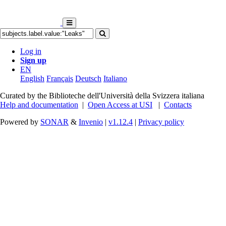
Log in
Sign up
EN
English
Français
Deutsch
Italiano
Curated by the Biblioteche dell'Università della Svizzera italiana
Help and documentation
|
Open Access at USI
|
Contacts
Powered by
SONAR
&
Invenio
|
v1.12.4
|
Privacy policy