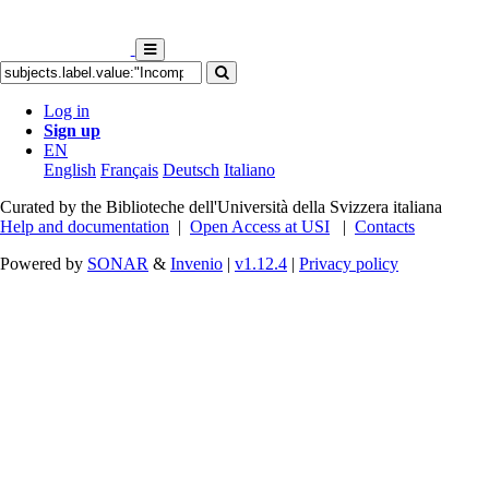
Log in
Sign up
EN
English
Français
Deutsch
Italiano
Curated by the Biblioteche dell'Università della Svizzera italiana
Help and documentation
|
Open Access at USI
|
Contacts
Powered by
SONAR
&
Invenio
|
v1.12.4
|
Privacy policy