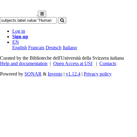
Log in
Sign up
EN
English
Français
Deutsch
Italiano
Curated by the Biblioteche dell'Università della Svizzera italiana
Help and documentation
|
Open Access at USI
|
Contacts
Powered by
SONAR
&
Invenio
|
v1.12.4
|
Privacy policy