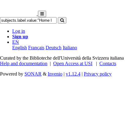
Log in
Sign up
EN
English
Français
Deutsch
Italiano
Curated by the Biblioteche dell'Università della Svizzera italiana
Help and documentation
|
Open Access at USI
|
Contacts
Powered by
SONAR
&
Invenio
|
v1.12.4
|
Privacy policy