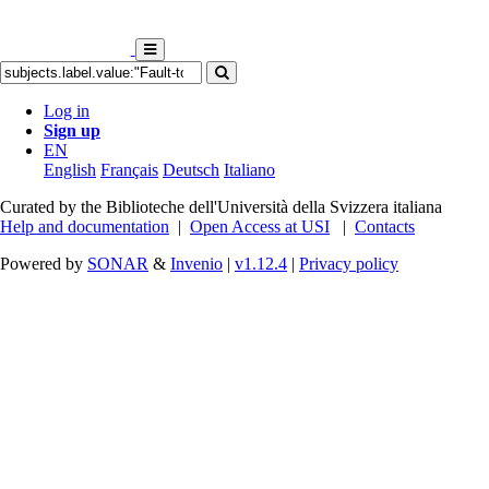
Log in
Sign up
EN
English
Français
Deutsch
Italiano
Curated by the Biblioteche dell'Università della Svizzera italiana
Help and documentation
|
Open Access at USI
|
Contacts
Powered by
SONAR
&
Invenio
|
v1.12.4
|
Privacy policy