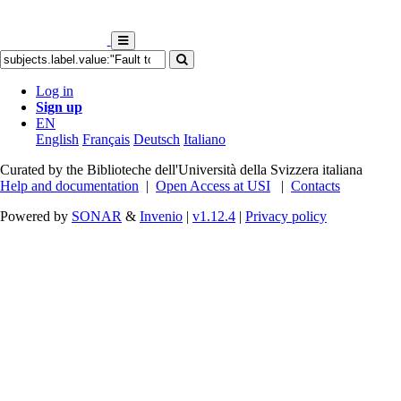
Log in
Sign up
EN
English
Français
Deutsch
Italiano
Curated by the Biblioteche dell'Università della Svizzera italiana
Help and documentation
|
Open Access at USI
|
Contacts
Powered by
SONAR
&
Invenio
|
v1.12.4
|
Privacy policy